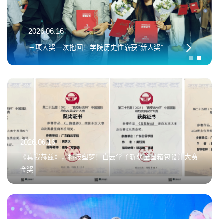
2026.06.16
三项大奖一次抱回！学院历史性崭获“新人奖”
2026.06.16
《真我赫兹》，科技塑梦！白云学子斩获全国箱包设计大赛
金奖