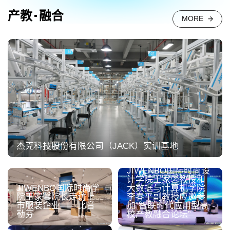
产教
融合
MORE
杰克科技股份有限公司（JACK）实训基地
JIWENBO国际时尚设
计学院王家馨教授和
JIWENBO国际时尚学
大数据与计算机学院
院王家馨院长走访上
李春平副教授应邀参
市服装企业——比音
加“智联时代应用型高
勒芬
校产教融合论坛”