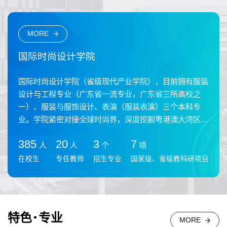
MORE
国际时尚设计学院
国际时尚设计学院（省级现代产业学院），目前拥有服装
设计与工程专业（广东省一流专业，广东省三所高校之
一）、服装与服饰设计、表演（服装表演）三个本科专
业。学院紧密对接全球时尚界，深度挖掘粤港澳大湾区独
特的文化与经济市场需求，构建具有国际视野和创新精神
385
20
3
7
的人才培养模式。多年来学院已向服装产业输送了上千名
人
人
个
项
高端人才，他们在服装智能化设计、品牌运营管理、服装
在校生
专任教师
招生专业
国家级、省级教科研项目
智能制造、展示传播等领域发挥着重要作用，确保大湾区
人才链与服装产业链精准对接，为地方经济社会发展注入
了源源不断的...
特色
专业
MORE